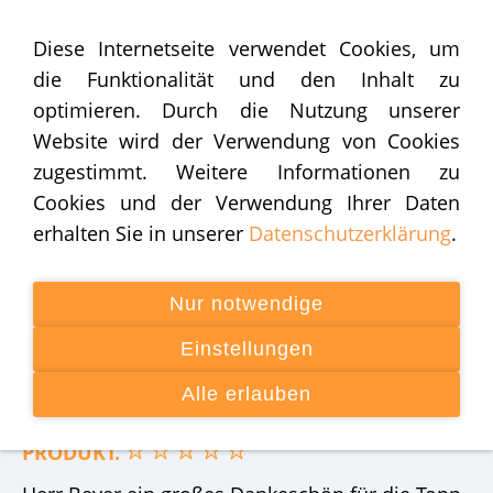
Diese Internetseite verwendet Cookies, um
die Funktionalität und den Inhalt zu
optimieren. Durch die Nutzung unserer
Website wird der Verwendung von Cookies
zugestimmt. Weitere Informationen zu
Navigation einblenden
Cookies und der Verwendung Ihrer Daten
erhalten Sie in unserer
Datenschutzerklärung
.
Bewertungen
Nur notwendige
Einstellungen
07.10.2021 MÜHLBEIER ALEXANDER
Alle erlauben
SUPER KOMMUNIKATION EIN TOLLES
PRODUKT.